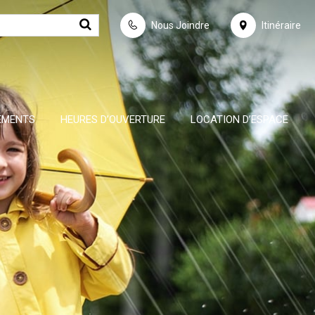
Nous Joindre
Itinéraire
EMENTS
HEURES D’OUVERTURE
LOCATION D’ESPACE